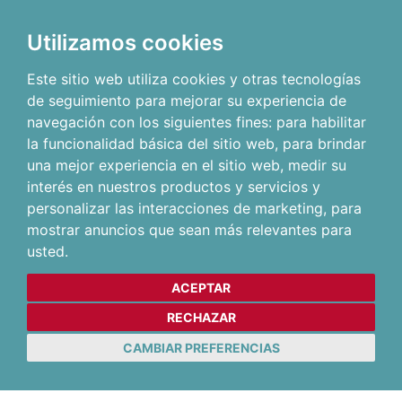
Utilizamos cookies
Este sitio web utiliza cookies y otras tecnologías
de seguimiento para mejorar su experiencia de
navegación con los siguientes fines:
para habilitar
la funcionalidad básica del sitio web
,
para brindar
una mejor experiencia en el sitio web
,
medir su
interés en nuestros productos y servicios y
personalizar las interacciones de marketing
,
para
mostrar anuncios que sean más relevantes para
usted
.
ACEPTAR
RECHAZAR
CAMBIAR PREFERENCIAS