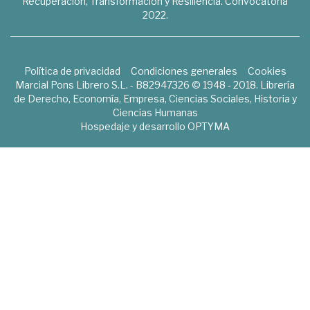
Recuperación, Transformación y Resiliencia. Convocatoria
2022.
Política de privacidad
Condiciones generales
Cookies
Marcial Pons Librero S.L. - B82947326 © 1948 - 2018. Librería
de Derecho, Economía, Empresa, Ciencias Sociales, Historia y
Ciencias Humanas
Hospedaje y desarrollo
OPTYMA