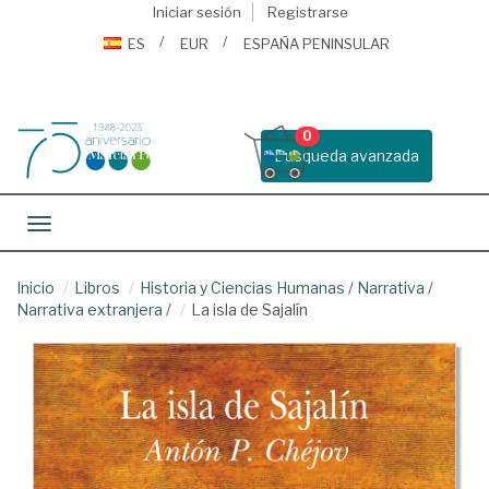
Iniciar sesión
Registrarse
ES
EUR
ESPAÑA PENINSULAR
0
Busqueda avanzada
Toggle navigation
Inicio
Libros
Historia y Ciencias Humanas
/
Narrativa
/
Narrativa extranjera
/
La isla de Sajalín