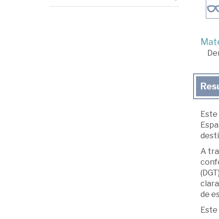
Mate
De
Res
Este 
Españ
desti
A tra
confo
(DGT
clara
de e
Este 