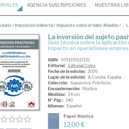
ORIALES
AGENCIA
SUSCRIPCIONES
NUESTRAS
LI
butario
/
Imposición indirecta
/
Impuesto sobre el Valor Añadido
/
L
La inversión del sujeto pasi
Guía técnica sobre la aplicación del artículo 84 de la Ley del IVA y su
impacto en operaciones empres
ISBN:
9791370117221
Editorial:
Editorial Colex
Fecha de la edición:
2026
Lugar de la edición:
A Coruña. España
Colección:
Supuestos Prácticos
Encuadernación:
Rústica
Medidas:
24 cm
Nº Pág.:
140
Idiomas:
Español
Papel: Rústica
12,00 €