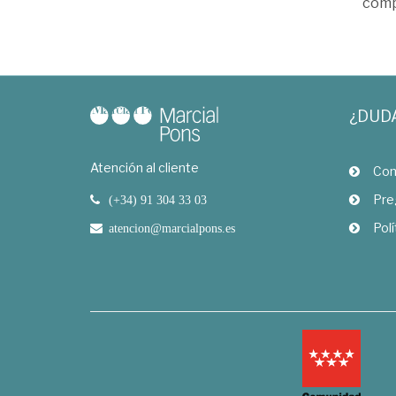
comp
¿DUD
Atención al cliente
Com
Pre
(+34) 91 304 33 03
Polí
atencion@marcialpons.es