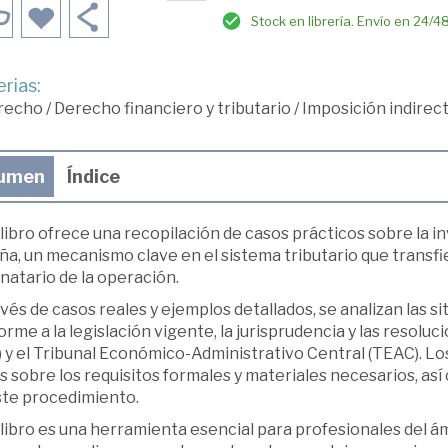
Stock en librería. Envío en 24/4
rias:
recho
/
Derecho financiero y tributario
/
Imposición indirec
umen
Índice
libro ofrece una recopilación de casos prácticos sobre la in
a, un mecanismo clave en el sistema tributario que transfier
natario de la operación.
vés de casos reales y ejemplos detallados, se analizan las s
rme a la legislación vigente, la jurisprudencia y las resolu
) y el Tribunal Económico-Administrativo Central (TEAC). L
s sobre los requisitos formales y materiales necesarios, así
ste procedimiento.
libro es una herramienta esencial para profesionales del ámb