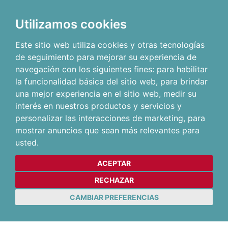
Utilizamos cookies
Este sitio web utiliza cookies y otras tecnologías
de seguimiento para mejorar su experiencia de
navegación con los siguientes fines:
para habilitar
la funcionalidad básica del sitio web
,
para brindar
una mejor experiencia en el sitio web
,
medir su
interés en nuestros productos y servicios y
personalizar las interacciones de marketing
,
para
mostrar anuncios que sean más relevantes para
usted
.
ACEPTAR
RECHAZAR
CAMBIAR PREFERENCIAS