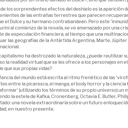
de los sorprendentes efectos del deshielo es la aparición 
nientes de las entrañas terrestres que parecen recuperar l
que el Dulce y su hermano contrabandean. Pero este 'inmund
rini al comienzo de la novela, se ve amenazado por una cri
e de especulación financiera, al tiempo que una multinacio
ar las geografías de la Antártida Argentina, Marte, Júpiter y
nacional.
 capitalismo ha destrozado la naturaleza, ¿puede reutilizar
o la realidad virtual que se les ofrece a los personajes en e
le que sus propias vidas?
fancia del mundo está escrita al ritmo frenético de las 'viro
es entre la picaresca, el manga, el body horror y la cienci
aformar' (utilizando los términos de su propio universo) un
endo la estela de Kafka, Cronenberg, Octavia E. Butler, Philip
ltado: una novela extraordinaria sobre un futuro enloqueci
dad, en nuestro presente.