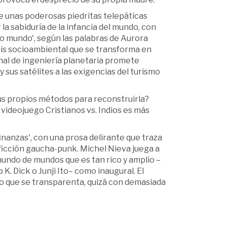
de unas poderosas piedritas telepáticas
a sabiduría de la infancia del mundo, con
o mundo', según las palabras de Aurora
sis socioambiental que se transforma en
nal de ingeniería planetaria promete
 sus satélites a las exigencias del turismo
 sus propios métodos para reconstruirla?
l videojuego Cristianos vs. Indios es más
finanzas', con una prosa delirante que traza
a ficción gaucha-punk. Michel Nieva juega a
 mundo de mundos que es tan rico y amplio –
 K. Dick o Junji Ito– como inaugural. El
do que se transparenta, quizá con demasiada