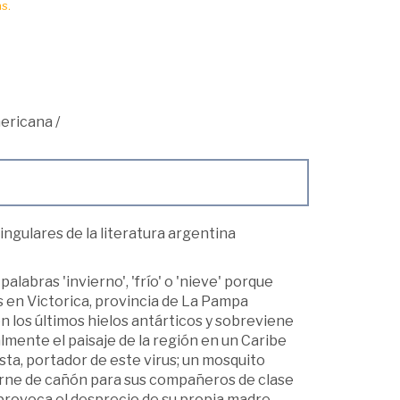
s.
ericana
/
ingulares de la literatura argentina
alabras 'invierno', 'frío' o 'nieve' porque
en Victorica, provincia de La Pampa
n los últimos hielos antárticos y sobreviene
lmente el paisaje de la región en un Caribe
ta, portador de este virus; un mosquito
rne de cañón para sus compañeros de clase
provoca el desprecio de su propia madre.