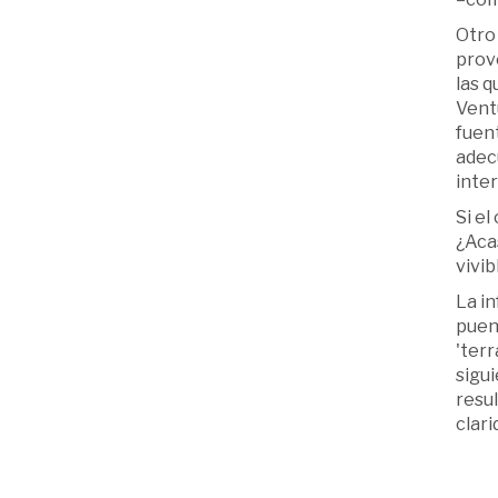
Otro 
prove
las 
Ventu
fuent
adecu
inter
Si el
¿Acas
vivib
La in
puent
'terr
sigui
resu
clari