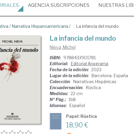
ORIALES
AGENCIA
SUSCRIPCIONES
NUESTRAS
LI
ativa
/
Narrativa Hispanoamericana
/
La infancia del mundo
La infancia del mundo
Nieva, Michel
ISBN:
9788433901781
Editorial:
Editorial Anagrama
Fecha de la edición:
2023
Lugar de la edición:
Barcelona. España
Colección:
Narrativas Hispánicas
Encuadernación:
Rústica
Medidas:
22 cm
Nº Pág.:
168
Idiomas:
Español
Papel: Rústica
18,90 €