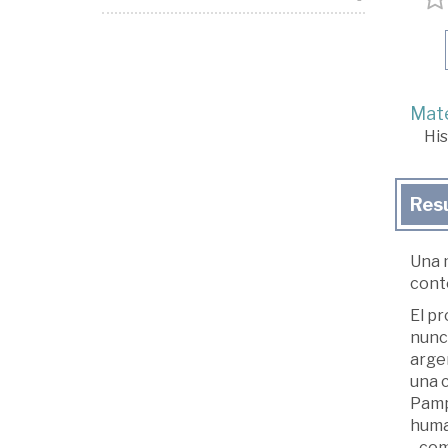
Mate
His
Res
Una m
cont
El pr
nunc
argen
una c
Pamp
huma
–com