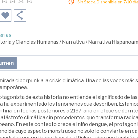
Sin Stock. Disponible en 7/10 día
rias:
toria y Ciencias Humanas
/
Narrativa
/
Narrativa Hispanoam
umen
irada ciberpunk a la crisis climática. Una de las voces más s
emporánea.
otagonista de esta historia no entiende el significado de las p
a ha experimentado los fenómenos que describen. Estamos 
tina, en fechas posteriores a 2197, año en el que se derrite
atástrofe climática sin precedentes, que transforma radica
eano. En este contexto crece el niño dengue, el protagonis
noide cuyo aspecto monstruoso no solo lo convierte en ca
andados por un tirano llamado el Dulce–, sino que también 