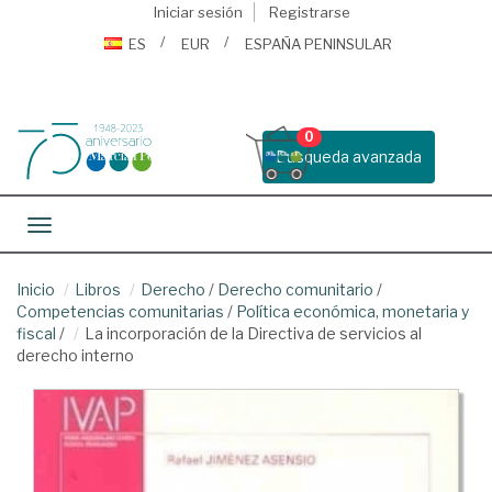
Iniciar sesión
Registrarse
ES
EUR
ESPAÑA PENINSULAR
0
Busqueda avanzada
Toggle navigation
Inicio
Libros
Derecho
/
Derecho comunitario
/
Competencias comunitarias
/
Política económica, monetaria y
fiscal
/
La incorporación de la Directiva de servicios al
derecho interno