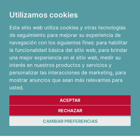
Utilizamos cookies
Este sitio web utiliza cookies y otras tecnologías
de seguimiento para mejorar su experiencia de
navegación con los siguientes fines:
para habilitar
la funcionalidad básica del sitio web
,
para brindar
una mejor experiencia en el sitio web
,
medir su
interés en nuestros productos y servicios y
personalizar las interacciones de marketing
,
para
mostrar anuncios que sean más relevantes para
usted
.
ACEPTAR
RECHAZAR
CAMBIAR PREFERENCIAS