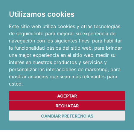
Utilizamos cookies
Este sitio web utiliza cookies y otras tecnologías
de seguimiento para mejorar su experiencia de
navegación con los siguientes fines:
para habilitar
la funcionalidad básica del sitio web
,
para brindar
una mejor experiencia en el sitio web
,
medir su
interés en nuestros productos y servicios y
personalizar las interacciones de marketing
,
para
mostrar anuncios que sean más relevantes para
usted
.
ACEPTAR
RECHAZAR
CAMBIAR PREFERENCIAS