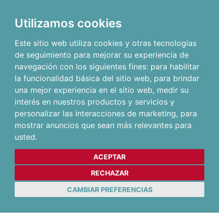
Utilizamos cookies
Este sitio web utiliza cookies y otras tecnologías
de seguimiento para mejorar su experiencia de
navegación con los siguientes fines:
para habilitar
la funcionalidad básica del sitio web
,
para brindar
una mejor experiencia en el sitio web
,
medir su
interés en nuestros productos y servicios y
personalizar las interacciones de marketing
,
para
mostrar anuncios que sean más relevantes para
usted
.
ACEPTAR
RECHAZAR
CAMBIAR PREFERENCIAS