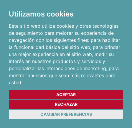
Utilizamos cookies
Este sitio web utiliza cookies y otras tecnologías
de seguimiento para mejorar su experiencia de
navegación con los siguientes fines:
para habilitar
la funcionalidad básica del sitio web
,
para brindar
una mejor experiencia en el sitio web
,
medir su
interés en nuestros productos y servicios y
personalizar las interacciones de marketing
,
para
mostrar anuncios que sean más relevantes para
usted
.
ACEPTAR
RECHAZAR
CAMBIAR PREFERENCIAS