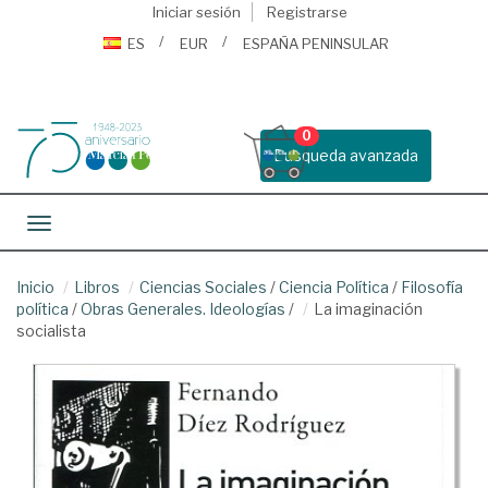
Iniciar sesión
Registrarse
ES
EUR
ESPAÑA PENINSULAR
0
Busqueda avanzada
Toggle navigation
Inicio
Libros
Ciencias Sociales
/
Ciencia Política
/
Filosofía
política
/
Obras Generales. Ideologías
/
La imaginación
socialista