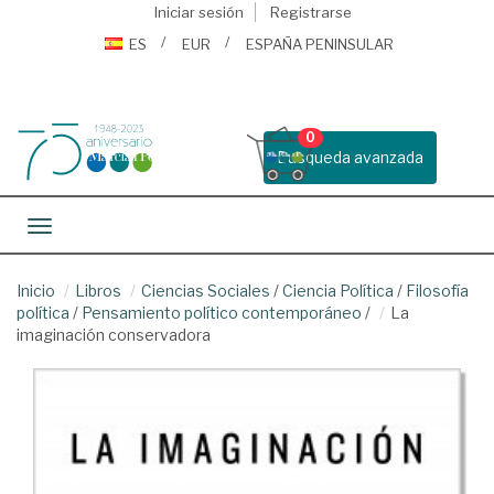
Iniciar sesión
Registrarse
ES
EUR
ESPAÑA PENINSULAR
0
Busqueda avanzada
Toggle navigation
Inicio
Libros
Ciencias Sociales
/
Ciencia Política
/
Filosofía
política
/
Pensamiento político contemporáneo
/
La
imaginación conservadora