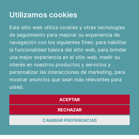
Utilizamos cookies
Este sitio web utiliza cookies y otras tecnologías
de seguimiento para mejorar su experiencia de
navegación con los siguientes fines:
para habilitar
la funcionalidad básica del sitio web
,
para brindar
una mejor experiencia en el sitio web
,
medir su
interés en nuestros productos y servicios y
personalizar las interacciones de marketing
,
para
mostrar anuncios que sean más relevantes para
usted
.
ACEPTAR
RECHAZAR
CAMBIAR PREFERENCIAS