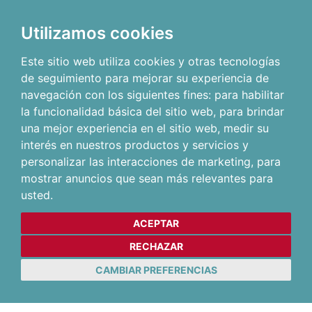
Utilizamos cookies
Este sitio web utiliza cookies y otras tecnologías
de seguimiento para mejorar su experiencia de
navegación con los siguientes fines:
para habilitar
la funcionalidad básica del sitio web
,
para brindar
una mejor experiencia en el sitio web
,
medir su
interés en nuestros productos y servicios y
personalizar las interacciones de marketing
,
para
mostrar anuncios que sean más relevantes para
usted
.
ACEPTAR
RECHAZAR
CAMBIAR PREFERENCIAS