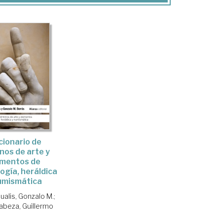
cionario de
nos de arte y
ementos de
ogía, heráldica
umismática
ualis, Gonzalo M.
;
abeza, Guillermo