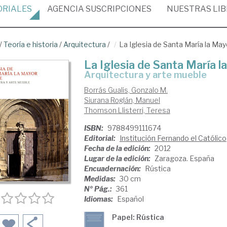
ORIALES
AGENCIA
SUSCRIPCIONES
NUESTRAS
LI
/
Teoría e historia
/
Arquitectura
/
La Iglesia de Santa María la Ma
La Iglesia de Santa María 
arquitectura y arte mueble
Borrás Gualis, Gonzalo M.
Siurana Roglán, Manuel
Thomson Llisterri, Teresa
ISBN:
9788499111674
Editorial:
Institución Fernando el Católico
Fecha de la edición:
2012
Lugar de la edición:
Zaragoza. España
Encuadernación:
Rústica
Medidas:
30 cm
Nº Pág.:
361
Idiomas:
Español
Papel: Rústica