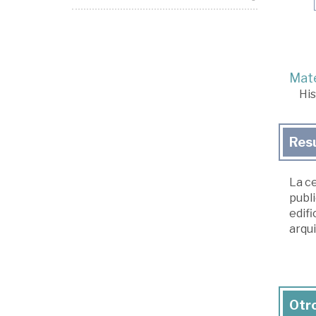
Mate
His
Res
La c
publi
edifi
arqui
Otro