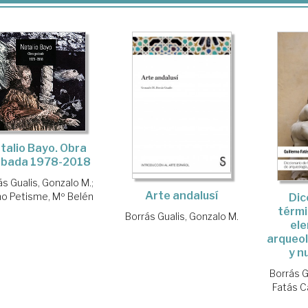
talio Bayo. Obra
abada 1978-2018
ás Gualis, Gonzalo M.
;
Arte andalusí
o Petisme, Mº Belén
Dic
térmi
Borrás Gualis, Gonzalo M.
el
arqueol
y n
Borrás G
Fatás C