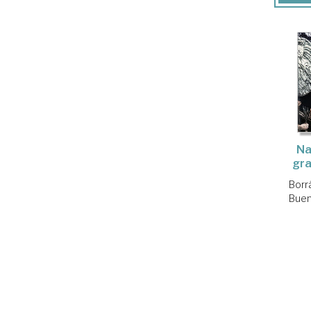
Na
gr
Borr
Buen