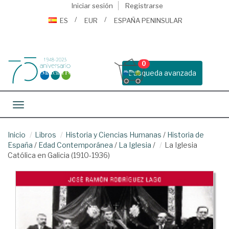
Iniciar sesión
Registrarse
ES
EUR
ESPAÑA PENINSULAR
0
Busqueda avanzada
Toggle navigation
Inicio
Libros
Historia y Ciencias Humanas
/
Historia de
España
/
Edad Contemporánea
/
La Iglesia
/
La Iglesia
Católica en Galicia (1910-1936)