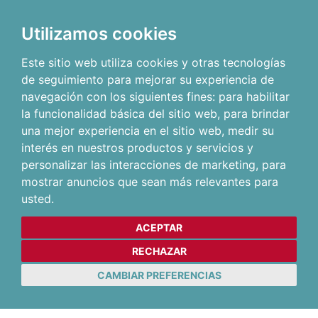
Utilizamos cookies
Este sitio web utiliza cookies y otras tecnologías
de seguimiento para mejorar su experiencia de
navegación con los siguientes fines:
para habilitar
la funcionalidad básica del sitio web
,
para brindar
una mejor experiencia en el sitio web
,
medir su
interés en nuestros productos y servicios y
personalizar las interacciones de marketing
,
para
mostrar anuncios que sean más relevantes para
usted
.
ACEPTAR
RECHAZAR
CAMBIAR PREFERENCIAS