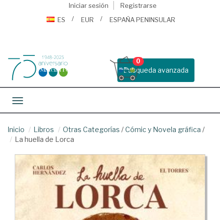
Iniciar sesión
Registrarse
ES
EUR
ESPAÑA PENINSULAR
0
Busqueda avanzada
Toggle navigation
Inicio
Libros
Otras Categorías
/
Cómic y Novela gráfica
/
La huella de Lorca