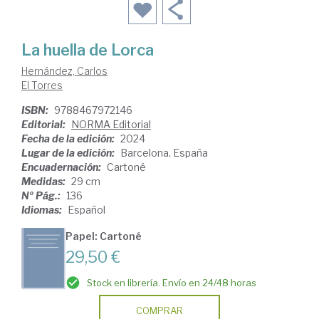
La huella de Lorca
Hernández, Carlos
El Torres
ISBN:
9788467972146
Editorial:
NORMA Editorial
Fecha de la edición:
2024
Lugar de la edición:
Barcelona. España
Encuadernación:
Cartoné
Medidas:
29 cm
Nº Pág.:
136
Idiomas:
Español
Papel: Cartoné
29,50 €
Stock en librería. Envío en 24/48 horas
COMPRAR