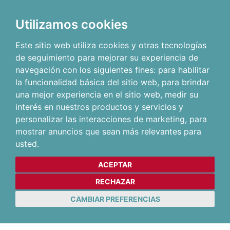
Utilizamos cookies
Este sitio web utiliza cookies y otras tecnologías
de seguimiento para mejorar su experiencia de
navegación con los siguientes fines:
para habilitar
la funcionalidad básica del sitio web
,
para brindar
una mejor experiencia en el sitio web
,
medir su
interés en nuestros productos y servicios y
personalizar las interacciones de marketing
,
para
mostrar anuncios que sean más relevantes para
usted
.
ACEPTAR
RECHAZAR
CAMBIAR PREFERENCIAS