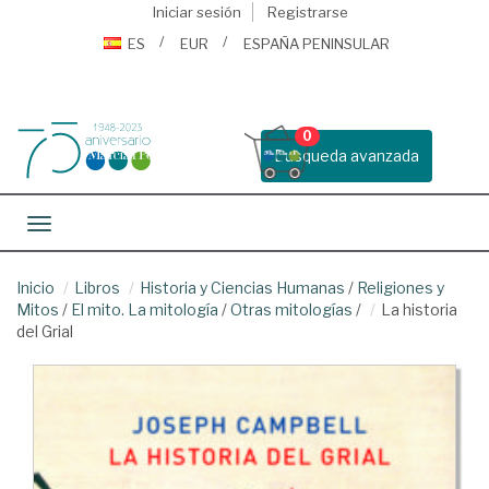
Iniciar sesión
Registrarse
ES
EUR
ESPAÑA PENINSULAR
0
Busqueda avanzada
Toggle navigation
Inicio
Libros
Historia y Ciencias Humanas
/
Religiones y
Mitos
/
El mito. La mitología
/
Otras mitologías
/
La historia
del Grial