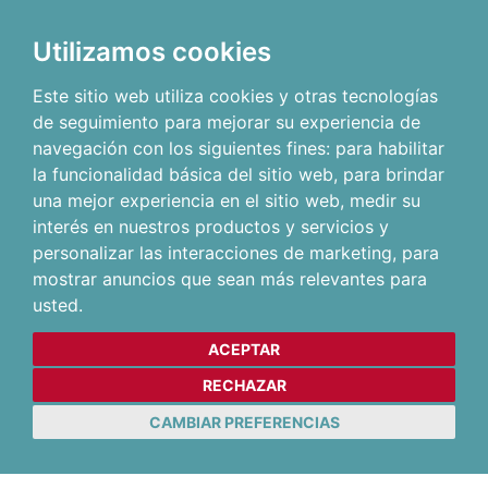
Utilizamos cookies
Este sitio web utiliza cookies y otras tecnologías
de seguimiento para mejorar su experiencia de
navegación con los siguientes fines:
para habilitar
la funcionalidad básica del sitio web
,
para brindar
una mejor experiencia en el sitio web
,
medir su
interés en nuestros productos y servicios y
personalizar las interacciones de marketing
,
para
mostrar anuncios que sean más relevantes para
usted
.
ACEPTAR
RECHAZAR
CAMBIAR PREFERENCIAS