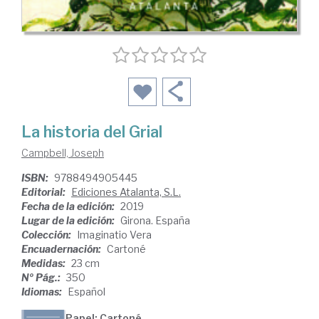
La historia del Grial
Campbell, Joseph
ISBN:
9788494905445
Editorial:
Ediciones Atalanta, S.L.
Fecha de la edición:
2019
Lugar de la edición:
Girona. España
Colección:
Imaginatio Vera
Encuadernación:
Cartoné
Medidas:
23 cm
Nº Pág.:
350
Idiomas:
Español
Papel: Cartoné