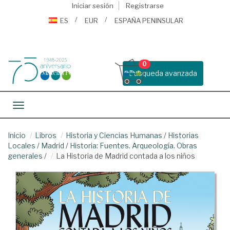
Iniciar sesión
Registrarse
ES
EUR
ESPAÑA PENINSULAR
0
Busqueda avanzada
Toggle navigation
Inicio
Libros
Historia y Ciencias Humanas
/
Historias
Locales
/
Madrid
/
Historia: Fuentes. Arqueología. Obras
generales
/
La Historia de Madrid contada a los niños