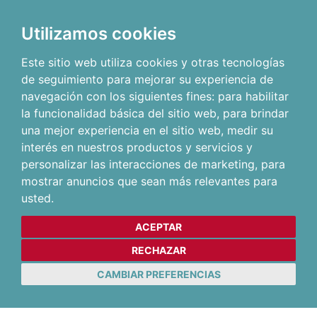
Utilizamos cookies
Este sitio web utiliza cookies y otras tecnologías
de seguimiento para mejorar su experiencia de
navegación con los siguientes fines:
para habilitar
la funcionalidad básica del sitio web
,
para brindar
una mejor experiencia en el sitio web
,
medir su
interés en nuestros productos y servicios y
personalizar las interacciones de marketing
,
para
mostrar anuncios que sean más relevantes para
usted
.
ACEPTAR
RECHAZAR
CAMBIAR PREFERENCIAS