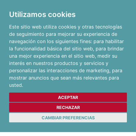
Utilizamos cookies
Este sitio web utiliza cookies y otras tecnologías
de seguimiento para mejorar su experiencia de
navegación con los siguientes fines:
para habilitar
la funcionalidad básica del sitio web
,
para brindar
una mejor experiencia en el sitio web
,
medir su
interés en nuestros productos y servicios y
personalizar las interacciones de marketing
,
para
mostrar anuncios que sean más relevantes para
usted
.
ACEPTAR
RECHAZAR
CAMBIAR PREFERENCIAS