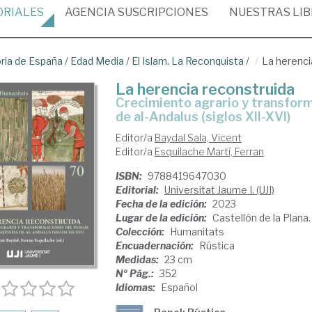
ORIALES
AGENCIA
SUSCRIPCIONES
NUESTRAS
LI
oria de España
/
Edad Media
/
El Islam. La Reconquista
/
La herenci
La herencia reconstruida
crecimiento agrario y transformaciones del paisaje tras las conquistas
de al-Andalus (siglos XII-XVI)
Editor/a
Baydal Sala, Vicent
Editor/a
Esquilache Martí, Ferran
ISBN:
9788419647030
Editorial:
Universitat Jaume I. (UJI)
Fecha de la edición:
2023
Lugar de la edición:
Castellón de la Plana
Colección:
Humanitats
Encuadernación:
Rústica
Medidas:
23 cm
Nº Pág.:
352
Idiomas:
Español