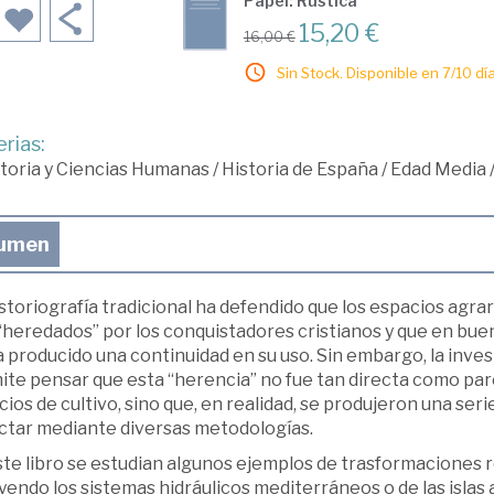
Papel: Rústica
15,20 €
16,00 €
Sin Stock. Disponible en 7/10 día
rias:
toria y Ciencias Humanas
/
Historia de España
/
Edad Media
umen
storiografía tradicional ha defendido que los espacios agrar
“heredados” por los conquistadores cristianos y que en buen
 producido una continuidad en su uso. Sin embargo, la inves
te pensar que esta “herencia” no fue tan directa como parec
ios de cultivo, sino que, en realidad, se produjeron una se
ctar mediante diversas metodologías.
te libro se estudian algunos ejemplos de trasformaciones re
yendo los sistemas hidráulicos mediterráneos o de las islas 