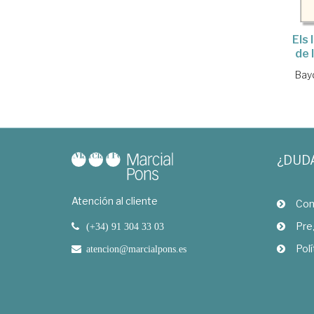
Els 
de 
Bayd
¿DUD
Atención al cliente
Com
Pre
(+34) 91 304 33 03
Polí
atencion@marcialpons.es