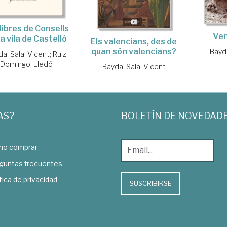
llibres de Consells
Ven
la vila de Castelló
Els valencians, des de
quan són valencians?
Bayda
al Sala, Vicent
;
Ruiz
Domingo, Lledó
Baydal Sala, Vicent
AS?
BOLETÍN DE NOVEDAD
o comprar
guntas frecuentes
tica de privacidad
SUSCRIBIRSE