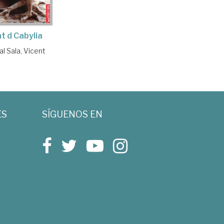
t d Cabylia
l Sala, Vicent
ES
SÍGUENOS EN