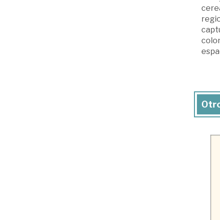
cerea
regi
captu
colo
espac
Otro