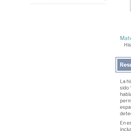
Mate
His
Res
La hi
sido 
había
permi
espac
dete
En es
inclu