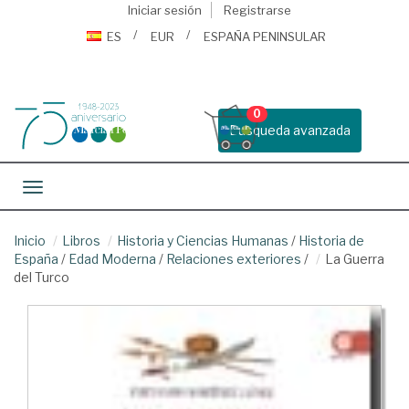
Iniciar sesión
Registrarse
ES
EUR
ESPAÑA PENINSULAR
0
Busqueda avanzada
Toggle navigation
Inicio
Libros
Historia y Ciencias Humanas
/
Historia de
España
/
Edad Moderna
/
Relaciones exteriores
/
La Guerra
del Turco