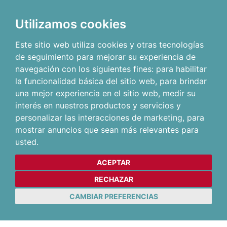
Utilizamos cookies
Este sitio web utiliza cookies y otras tecnologías
de seguimiento para mejorar su experiencia de
navegación con los siguientes fines:
para habilitar
la funcionalidad básica del sitio web
,
para brindar
una mejor experiencia en el sitio web
,
medir su
interés en nuestros productos y servicios y
personalizar las interacciones de marketing
,
para
mostrar anuncios que sean más relevantes para
usted
.
ACEPTAR
RECHAZAR
CAMBIAR PREFERENCIAS