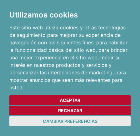
Utilizamos cookies
Este sitio web utiliza cookies y otras tecnologías
de seguimiento para mejorar su experiencia de
navegación con los siguientes fines:
para habilitar
la funcionalidad básica del sitio web
,
para brindar
una mejor experiencia en el sitio web
,
medir su
interés en nuestros productos y servicios y
personalizar las interacciones de marketing
,
para
mostrar anuncios que sean más relevantes para
usted
.
ACEPTAR
RECHAZAR
CAMBIAR PREFERENCIAS