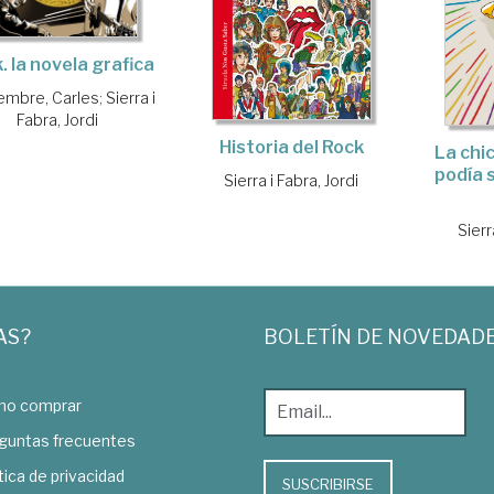
. la novela grafica
embre, Carles
;
Sierra i
Fabra, Jordi
Historia del Rock
La chi
podía 
Sierra i Fabra, Jordi
Sierr
AS?
BOLETÍN DE NOVEDAD
o comprar
guntas frecuentes
tica de privacidad
SUSCRIBIRSE