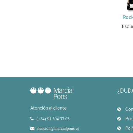
Rock
Esqu
¿DUD
Atención al cliente
Com
Pre
(+34) 91 304 33 03
Polí
atencion@marcialpons.es