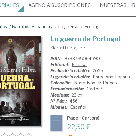
ORIALES
AGENCIA
SUSCRIPCIONES
NUESTRAS
LI
ativa
/
Narrativa Española
/
La guerra de Portugal
La guerra de Portugal
Sierra i Fabra, Jordi
ISBN:
9788435064590
Editorial:
Edhasa
Fecha de la edición:
2025
Lugar de la edición:
Barcelona. España
Colección:
Narrativas Históricas
Encuadernación:
Cartoné
Medidas:
23 cm
Nº Pág.:
456
Idiomas:
Español
Papel: Cartoné
22,50 €