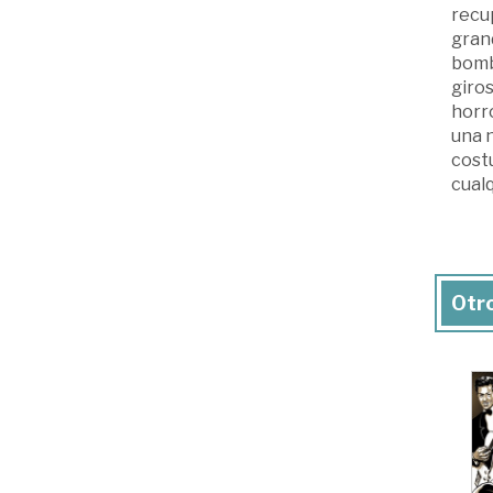
recup
grand
bomb
giros
horro
una n
cost
cualq
Otro