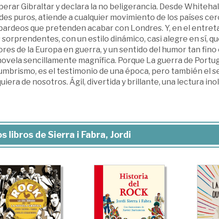
erar Gibraltar y declara la no beligerancia. Desde Whitehall,
es puros, atiende a cualquier movimiento de los países cer
ardeos que pretenden acabar con Londres. Y, en el entretan
 sorprendentes, con un estilo dinámico, casi alegre en sí, 
res de la Europa en guerra, y un sentido del humor tan fino 
ovela sencillamente magnífica. Porque La guerra de Portugal, a
umbrismo, es el testimonio de una época, pero también el s
uiera de nosotros. Ágil, divertida y brillante, una lectura ino
s libros de Sierra i Fabra, Jordi