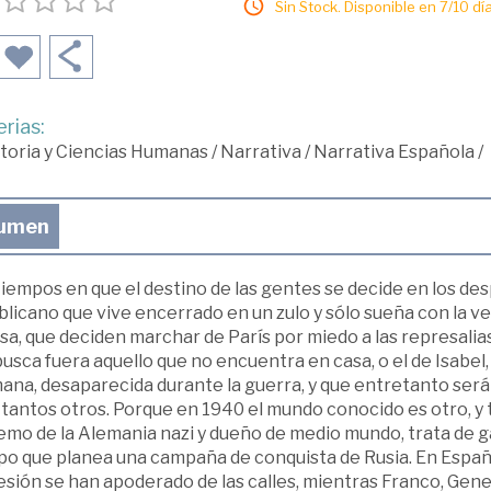
Sin Stock. Disponible en 7/10 día
rias:
toria y Ciencias Humanas
/
Narrativa
/
Narrativa Española
/
umen
iempos en que el destino de las gentes se decide en los des
licano que vive encerrado en un zulo y sólo sueña con la ve
a, que deciden marchar de París por miedo a las represalias
usca fuera aquello que no encuentra en casa, o el de Isabel
na, desaparecida durante la guerra, y que entretanto será ca
 tantos otros. Porque en 1940 el mundo conocido es otro, y t
mo de la Alemania nazi y dueño de medio mundo, trata de ga
o que planea una campaña de conquista de Rusia. En España, y
sión se han apoderado de las calles, mientras Franco, Genera