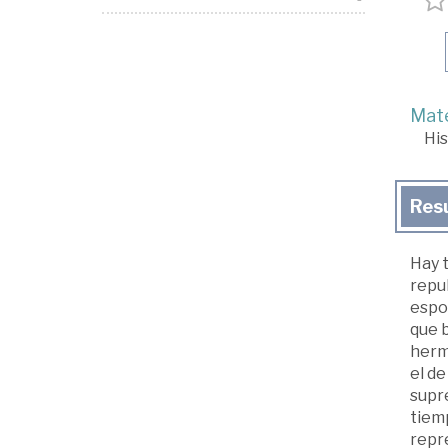
Mate
His
Res
Hay t
repub
espos
que b
herma
el de
supre
tiemp
repre