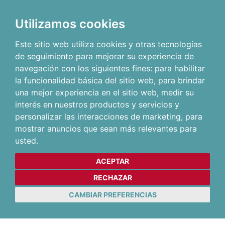
Utilizamos cookies
Este sitio web utiliza cookies y otras tecnologías
de seguimiento para mejorar su experiencia de
navegación con los siguientes fines:
para habilitar
la funcionalidad básica del sitio web
,
para brindar
una mejor experiencia en el sitio web
,
medir su
interés en nuestros productos y servicios y
personalizar las interacciones de marketing
,
para
mostrar anuncios que sean más relevantes para
usted
.
ACEPTAR
RECHAZAR
CAMBIAR PREFERENCIAS