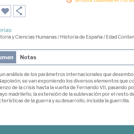
Sin Stock. Disponible en 7/10 día
rias:
toria y Ciencias Humanas
/
Historia de España
/
Edad Conte
umen
Notas
un análisis de los parámetros internacionales que desemboc
Napoleón, se van exponiendo los diversos elementos que com
nzo de la crisis hasta la vuelta de Fernando VII, pasando po
yo madrileño, la extensión de la sublevación por el resto de
terísticas de la guerra y su desarrollo, incluida la guerrilla.