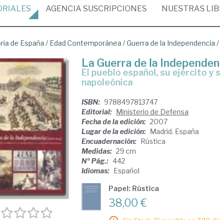
ORIALES
AGENCIA
SUSCRIPCIONES
NUESTRAS
LI
oria de España
/
Edad Contemporánea
/
Guerra de la Independencia
La Guerra de la Independe
el pueblo español, su ejército y sus aliados frente a la ocupación
napoleónica
ISBN:
9788497813747
Editorial:
Ministerio de Defensa
Fecha de la edición:
2007
Lugar de la edición:
Madrid. España
Encuadernación:
Rústica
Medidas:
29 cm
Nº Pág.:
442
Idiomas:
Español
Papel: Rústica
38,00 €