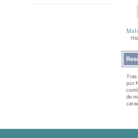
Mate
His
Res
Tras 
por 
comie
de ma
carac