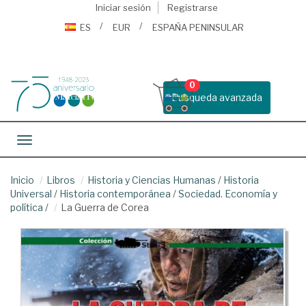
Iniciar sesión
Registrarse
ES
EUR
ESPAÑA PENINSULAR
0
Busqueda avanzada
Toggle navigation
Inicio
Libros
Historia y Ciencias Humanas
/
Historia
Universal
/
Historia contemporánea
/
Sociedad. Economía y
política
/
La Guerra de Corea