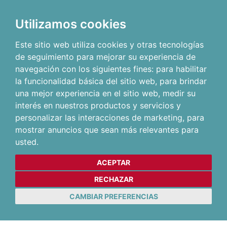
Utilizamos cookies
Este sitio web utiliza cookies y otras tecnologías
de seguimiento para mejorar su experiencia de
navegación con los siguientes fines:
para habilitar
la funcionalidad básica del sitio web
,
para brindar
una mejor experiencia en el sitio web
,
medir su
interés en nuestros productos y servicios y
personalizar las interacciones de marketing
,
para
mostrar anuncios que sean más relevantes para
usted
.
ACEPTAR
RECHAZAR
CAMBIAR PREFERENCIAS