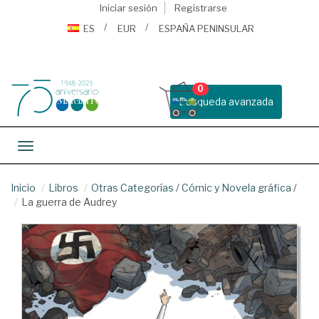
Iniciar sesión
Registrarse
ES
EUR
ESPAÑA PENINSULAR
0
Busqueda avanzada
Toggle navigation
Inicio
Libros
Otras Categorías
/
Cómic y Novela gráfica
/
La guerra de Audrey