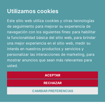
Utilizamos cookies
Este sitio web utiliza cookies y otras tecnologías
de seguimiento para mejorar su experiencia de
navegación con los siguientes fines:
para habilitar
la funcionalidad básica del sitio web
,
para brindar
una mejor experiencia en el sitio web
,
medir su
interés en nuestros productos y servicios y
personalizar las interacciones de marketing
,
para
mostrar anuncios que sean más relevantes para
usted
.
ACEPTAR
RECHAZAR
CAMBIAR PREFERENCIAS