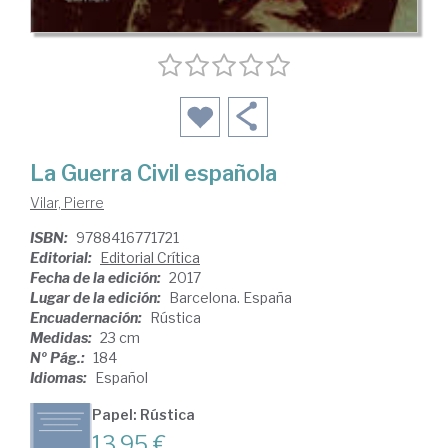
La Guerra Civil española
Vilar, Pierre
ISBN:
9788416771721
Editorial:
Editorial Crítica
Fecha de la edición:
2017
Lugar de la edición:
Barcelona. España
Encuadernación:
Rústica
Medidas:
23 cm
Nº Pág.:
184
Idiomas:
Español
Papel: Rústica
13,95 €