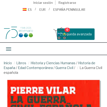
Iniciar sesión
Registrarse
ES
EUR
ESPAÑA PENINSULAR
0
Busqueda avanzada
Toggle navigation
Inicio
Libros
Historia y Ciencias Humanas
/
Historia de
España
/
Edad Contemporánea
/
Guerra Civil
/
La Guerra Civil
española