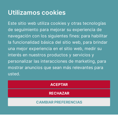
Utilizamos cookies
Este sitio web utiliza cookies y otras tecnologías
de seguimiento para mejorar su experiencia de
navegación con los siguientes fines:
para habilitar
la funcionalidad básica del sitio web
,
para brindar
una mejor experiencia en el sitio web
,
medir su
interés en nuestros productos y servicios y
personalizar las interacciones de marketing
,
para
mostrar anuncios que sean más relevantes para
usted
.
ACEPTAR
RECHAZAR
CAMBIAR PREFERENCIAS