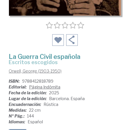
La Guerra Civil española
Escritos escogidos
Orwell, George (1903-1950)
ISBN:
9788412818789
Editorial:
Página Indómita
Fecha de la edición:
2025
Lugar de la edición:
Barcelona. España
Encuadernación:
Rústica
Medidas:
22 cm
Nº Pág.:
144
Idiomas:
Español