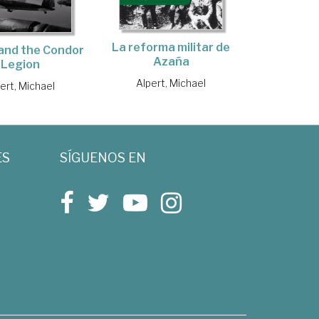
La reforma militar de
and the Condor
Azaña
Legion
Alpert, Michael
ert, Michael
ES
SÍGUENOS EN