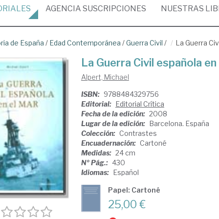
ORIALES
AGENCIA
SUSCRIPCIONES
NUESTRAS
LI
oria de España
/
Edad Contemporánea
/
Guerra Civil
/
La Guerra Civ
La Guerra Civil española en
Alpert, Michael
ISBN:
9788484329756
Editorial:
Editorial Crítica
Fecha de la edición:
2008
Lugar de la edición:
Barcelona. España
Colección:
Contrastes
Encuadernación:
Cartoné
Medidas:
24 cm
Nº Pág.:
430
Idiomas:
Español
Papel: Cartoné
25,00 €