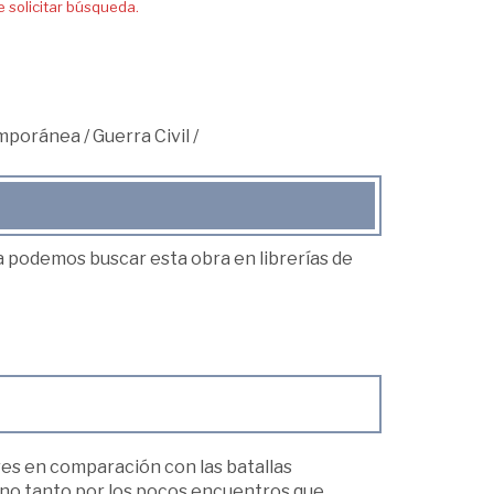
solicitar búsqueda.
mporánea
/
Guerra Civil
/
ea podemos buscar esta obra en librerías de
ores en comparación con las batallas
, no tanto por los pocos encuentros que