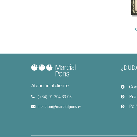
¿DUD
Atención al cliente
Com
Pre
(+34) 91 304 33 03
Polí
atencion@marcialpons.es