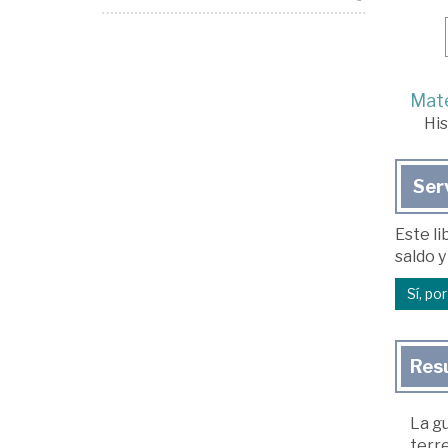
Mate
His
Ser
Este li
saldo y
Sí, po
Res
La gu
terre