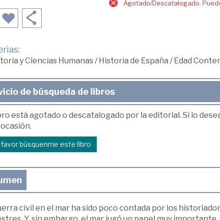
Agotado/Descatalogado. Puede 
rias:
toria y Ciencias Humanas
/
Historia de España
/
Edad Conte
vicio de búsqueda de libros
bro está agotado o descatalogado por la editorial. Si lo des
 ocasión.
r favor búsquenme este libro
umen
erra civil en el mar ha sido poco contada por los historiad
stres. Y, sin embargo, el mar jugó un papel muy importante