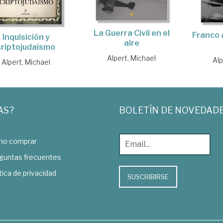
La Guerra Civil en el
Franco 
Inquisición y
aire
criptojudaísmo
Alpert, Michael
Alp
Alpert, Michael
AS?
BOLETÍN DE NOVEDAD
o comprar
guntas frecuentes
tica de privacidad
SUSCRIBIRSE