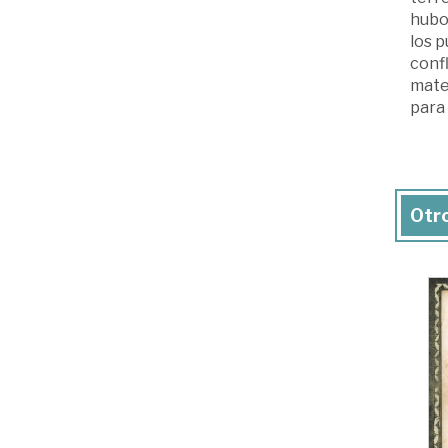
hubo 
los p
confl
mater
para 
Otro