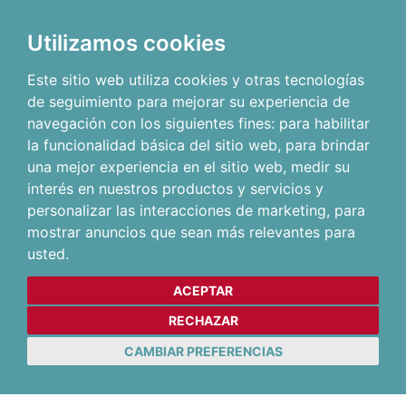
Utilizamos cookies
Este sitio web utiliza cookies y otras tecnologías
de seguimiento para mejorar su experiencia de
navegación con los siguientes fines:
para habilitar
la funcionalidad básica del sitio web
,
para brindar
una mejor experiencia en el sitio web
,
medir su
interés en nuestros productos y servicios y
personalizar las interacciones de marketing
,
para
mostrar anuncios que sean más relevantes para
usted
.
ACEPTAR
RECHAZAR
CAMBIAR PREFERENCIAS