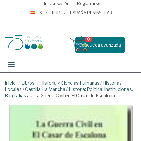
Iniciar sesión
Registrarse
ES
EUR
ESPAÑA PENINSULAR
0
Busqueda avanzada
Toggle navigation
Inicio
Libros
Historia y Ciencias Humanas
/
Historias
Locales
/
Castilla-La Mancha
/
Historia: Política. Instituciones.
Biografías
/
La Guerra Civil en El Casar de Escalona