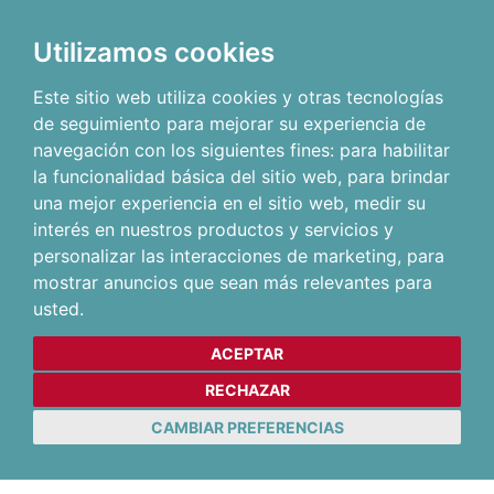
Utilizamos cookies
Este sitio web utiliza cookies y otras tecnologías
de seguimiento para mejorar su experiencia de
navegación con los siguientes fines:
para habilitar
la funcionalidad básica del sitio web
,
para brindar
una mejor experiencia en el sitio web
,
medir su
interés en nuestros productos y servicios y
personalizar las interacciones de marketing
,
para
mostrar anuncios que sean más relevantes para
usted
.
ACEPTAR
RECHAZAR
CAMBIAR PREFERENCIAS