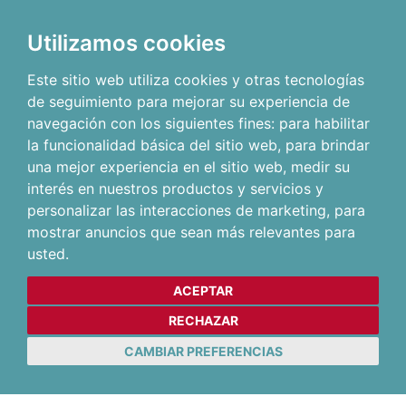
Utilizamos cookies
Este sitio web utiliza cookies y otras tecnologías
de seguimiento para mejorar su experiencia de
navegación con los siguientes fines:
para habilitar
la funcionalidad básica del sitio web
,
para brindar
una mejor experiencia en el sitio web
,
medir su
interés en nuestros productos y servicios y
personalizar las interacciones de marketing
,
para
mostrar anuncios que sean más relevantes para
usted
.
ACEPTAR
RECHAZAR
CAMBIAR PREFERENCIAS