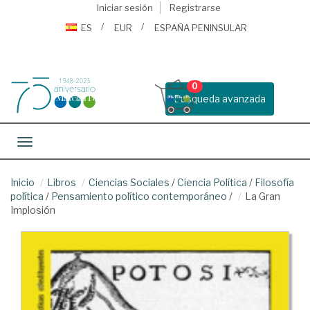
Iniciar sesión
Registrarse
ES
EUR
ESPAÑA PENINSULAR
0
Busqueda avanzada
Toggle navigation
Inicio
Libros
Ciencias Sociales
/
Ciencia Política
/
Filosofía
política
/
Pensamiento político contemporáneo
/
La Gran
Implosión