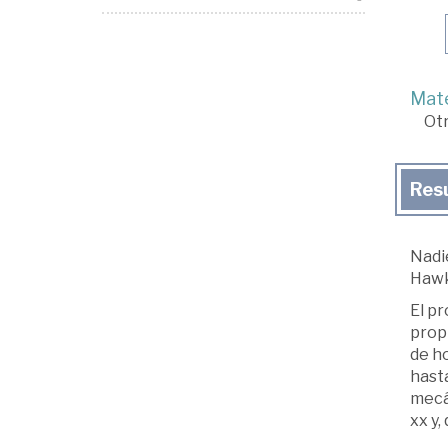
Mate
Ot
Res
Nadie
Hawk
El p
propi
de ho
hasta
mecán
xx y,