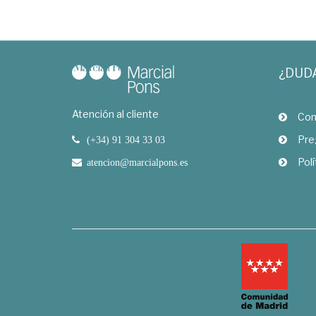
¿DUD
Atención al cliente
Com
Pre
(+34) 91 304 33 03
Polí
atencion@marcialpons.es