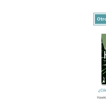
Otro
¿Có
Hawki