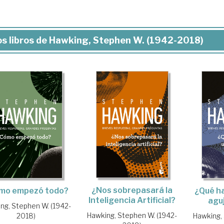
s libros de Hawking, Stephen W. (1942-2018)
¿Nos sobrepasará la
¿Qué ha
mo empezó todo?
Inteligencia Artificial?
agu
ng, Stephen W. (1942-
Hawking, Stephen W. (1942-
Hawking,
2018)