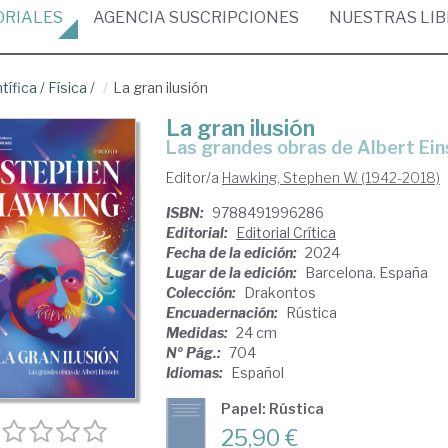
ORIALES
AGENCIA
SUSCRIPCIONES
NUESTRAS
LI
tífica
/
Física
/
La gran ilusión
La gran ilusión
las grandes obras de Albert Ein
Editor/a
Hawking, Stephen W. (1942-2018)
ISBN:
9788491996286
Editorial:
Editorial Crítica
Fecha de la edición:
2024
Lugar de la edición:
Barcelona. España
Colección:
Drakontos
Encuadernación:
Rústica
Medidas:
24 cm
Nº Pág.:
704
Idiomas:
Español
Papel: Rústica
25,90 €