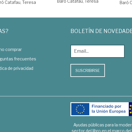
Baró Catafau, Teresa
ró Catafau, Teresa
Baró 
AS?
BOLETÍN DE NOVEDAD
o comprar
guntas frecuentes
tica de privacidad
SUSCRIBIRSE
Ayudas públicas para la mode
sector del libro en el marco de