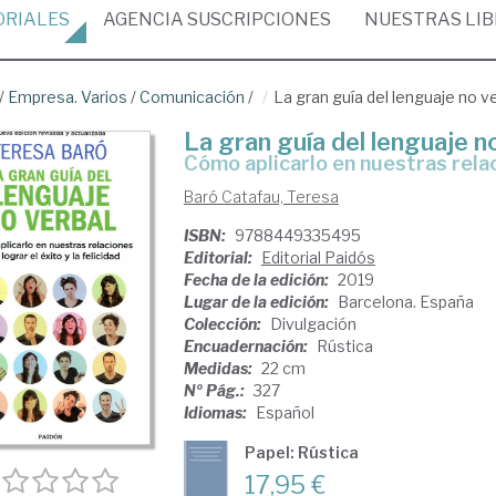
ORIALES
AGENCIA
SUSCRIPCIONES
NUESTRAS
LI
/
Empresa. Varios
/
Comunicación
/
La gran guía del lenguaje no v
La gran guía del lenguaje n
cómo aplicarlo en nuestras relac
Baró Catafau, Teresa
ISBN:
9788449335495
Editorial:
Editorial Paidós
Fecha de la edición:
2019
Lugar de la edición:
Barcelona. España
Colección:
Divulgación
Encuadernación:
Rústica
Medidas:
22 cm
Nº Pág.:
327
Idiomas:
Español
Papel: Rústica
17,95 €