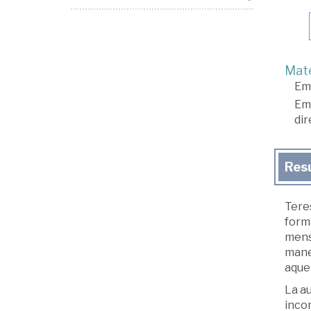
Mate
Em
Em
dir
Res
Tere
forma
mens
mane
aquel
La a
incor