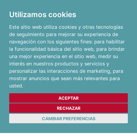
Utilizamos cookies
Este sitio web utiliza cookies y otras tecnologías
de seguimiento para mejorar su experiencia de
navegación con los siguientes fines:
para habilitar
la funcionalidad básica del sitio web
,
para brindar
una mejor experiencia en el sitio web
,
medir su
interés en nuestros productos y servicios y
personalizar las interacciones de marketing
,
para
mostrar anuncios que sean más relevantes para
usted
.
ACEPTAR
RECHAZAR
CAMBIAR PREFERENCIAS