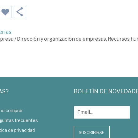
rias:
presa
/
Dirección y organización de empresas. Recursos h
AS?
BOLETÍN DE NOVEDAD
o comprar
guntas frecuentes
tica de privacidad
SUSCRIBIRSE