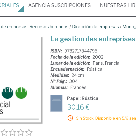
ORIALES
AGENCIA
SUSCRIPCIONES
NUESTRAS
LI
ón de empresas. Recursos humanos
/
Dirección de empresas
/
Monog
La gestion des entreprises 
ISBN:
9782717844795
Fecha de la edición:
2002
Lugar de la edición:
Paris. Francia
Encuadernación:
Rústica
Medidas:
24 cm
Nº Pág.:
304
Idiomas:
Francés
Papel: Rústica
30,16 €
Sin Stock. Disponible en 5/6 se