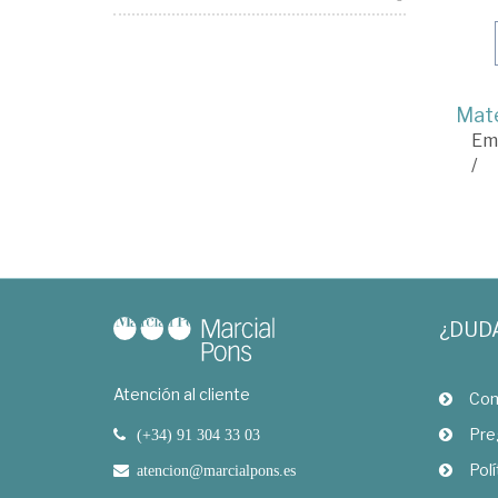
Mate
Em
/
¿DUD
Atención al cliente
Com
Pre
(+34) 91 304 33 03
Polí
atencion@marcialpons.es