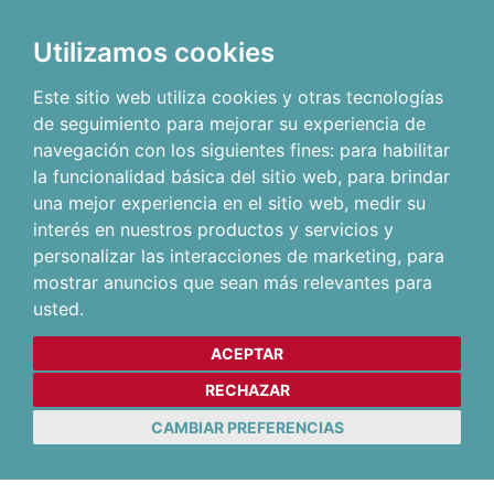
Utilizamos cookies
Este sitio web utiliza cookies y otras tecnologías
de seguimiento para mejorar su experiencia de
navegación con los siguientes fines:
para habilitar
la funcionalidad básica del sitio web
,
para brindar
una mejor experiencia en el sitio web
,
medir su
interés en nuestros productos y servicios y
personalizar las interacciones de marketing
,
para
mostrar anuncios que sean más relevantes para
usted
.
ACEPTAR
RECHAZAR
CAMBIAR PREFERENCIAS