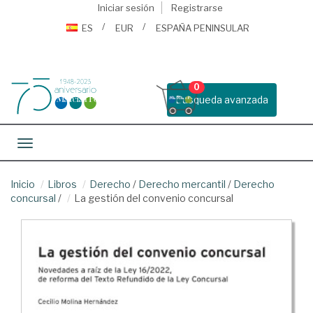
Iniciar sesión
Registrarse
ES
EUR
ESPAÑA PENINSULAR
0
Busqueda avanzada
Toggle navigation
Inicio
Libros
Derecho
/
Derecho mercantil
/
Derecho
concursal
/
La gestión del convenio concursal