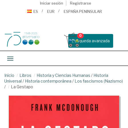
Iniciar sesión
Registrarse
ES
EUR
ESPAÑA PENINSULAR
0
Busqueda avanzada
Toggle navigation
Inicio
Libros
Historia y Ciencias Humanas
/
Historia
Universal
/
Historia contemporánea
/
Los fascismos (Nazismo)
/
La Gestapo