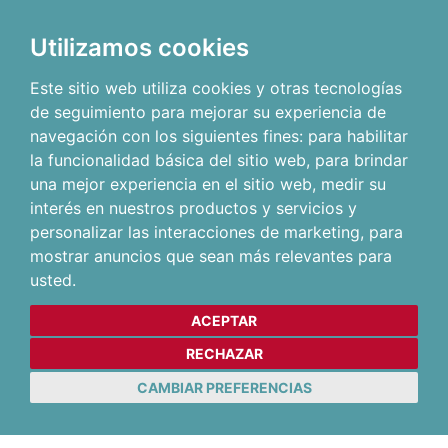
Utilizamos cookies
Este sitio web utiliza cookies y otras tecnologías
de seguimiento para mejorar su experiencia de
navegación con los siguientes fines:
para habilitar
la funcionalidad básica del sitio web
,
para brindar
una mejor experiencia en el sitio web
,
medir su
interés en nuestros productos y servicios y
personalizar las interacciones de marketing
,
para
mostrar anuncios que sean más relevantes para
usted
.
ACEPTAR
RECHAZAR
CAMBIAR PREFERENCIAS