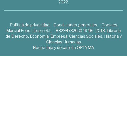
2022.
Política de privacidad
Condiciones generales
Cookies
Marcial Pons Librero S.L. - B82947326 © 1948 - 2018. Librería
de Derecho, Economía, Empresa, Ciencias Sociales, Historia y
Ciencias Humanas
Hospedaje y desarrollo
OPTYMA