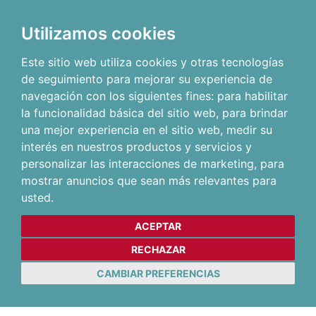
Utilizamos cookies
Este sitio web utiliza cookies y otras tecnologías
de seguimiento para mejorar su experiencia de
navegación con los siguientes fines:
para habilitar
la funcionalidad básica del sitio web
,
para brindar
una mejor experiencia en el sitio web
,
medir su
interés en nuestros productos y servicios y
personalizar las interacciones de marketing
,
para
mostrar anuncios que sean más relevantes para
usted
.
ACEPTAR
RECHAZAR
CAMBIAR PREFERENCIAS