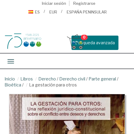
Iniciar sesión
Registrarse
ES
EUR
ESPAÑA PENINSULAR
0
Busqueda avanzada
Toggle navigation
Inicio
Libros
Derecho
/
Derecho civil
/
Parte general
/
Bioética
/
La gestación para otros