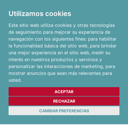
Utilizamos cookies
Este sitio web utiliza cookies y otras tecnologías
de seguimiento para mejorar su experiencia de
navegación con los siguientes fines:
para habilitar
la funcionalidad básica del sitio web
,
para brindar
una mejor experiencia en el sitio web
,
medir su
interés en nuestros productos y servicios y
personalizar las interacciones de marketing
,
para
mostrar anuncios que sean más relevantes para
usted
.
ACEPTAR
RECHAZAR
CAMBIAR PREFERENCIAS