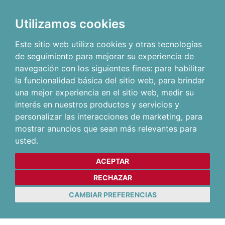
Utilizamos cookies
Este sitio web utiliza cookies y otras tecnologías
de seguimiento para mejorar su experiencia de
navegación con los siguientes fines:
para habilitar
la funcionalidad básica del sitio web
,
para brindar
una mejor experiencia en el sitio web
,
medir su
interés en nuestros productos y servicios y
personalizar las interacciones de marketing
,
para
mostrar anuncios que sean más relevantes para
usted
.
ACEPTAR
RECHAZAR
CAMBIAR PREFERENCIAS