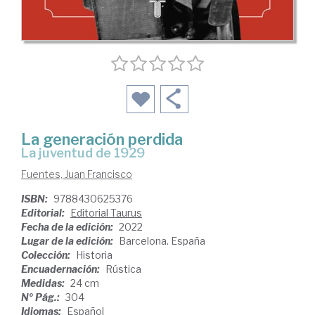
La generación perdida
la juventud de 1929
Fuentes, Juan Francisco
ISBN:
9788430625376
Editorial:
Editorial Taurus
Fecha de la edición:
2022
Lugar de la edición:
Barcelona. España
Colección:
Historia
Encuadernación:
Rústica
Medidas:
24 cm
Nº Pág.:
304
Idiomas:
Español