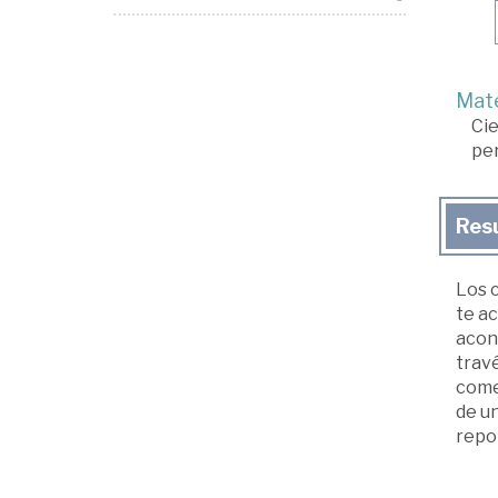
Mate
Cie
per
Res
Los 
te ac
acont
travé
come
de un
repor