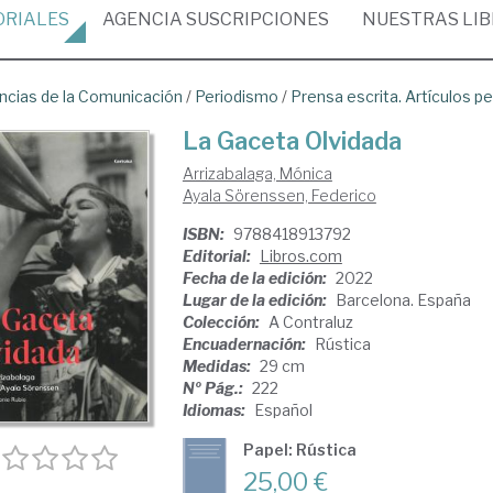
ORIALES
AGENCIA
SUSCRIPCIONES
NUESTRAS
LI
ncias de la Comunicación
/
Periodismo
/
Prensa escrita. Artículos pe
La Gaceta Olvidada
Arrizabalaga, Mónica
Ayala Sörenssen, Federico
ISBN:
9788418913792
Editorial:
Libros.com
Fecha de la edición:
2022
Lugar de la edición:
Barcelona. España
Colección:
A Contraluz
Encuadernación:
Rústica
Medidas:
29 cm
Nº Pág.:
222
Idiomas:
Español
Papel: Rústica
25,00 €