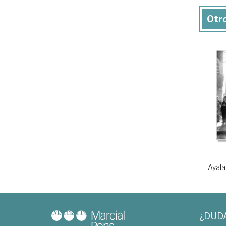
Otro
Ayala
¿DUD