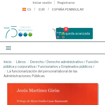
Iniciar sesión
Registrarse
ES
EUR
ESPAÑA PENINSULAR
0
Busqueda avanzada
Toggle navigation
Inicio
Libros
Derecho
/
Derecho administrativo
/
Función
pública y corporativa
/
Funcionarios y Empleados públicos
/
La funcionarización del personal laboral de las
Administraciones Públicas