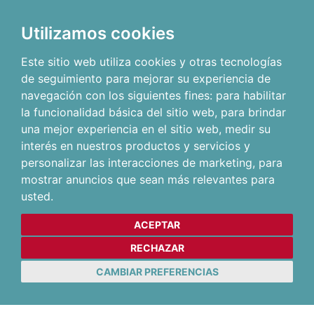
Utilizamos cookies
Este sitio web utiliza cookies y otras tecnologías
de seguimiento para mejorar su experiencia de
navegación con los siguientes fines:
para habilitar
la funcionalidad básica del sitio web
,
para brindar
una mejor experiencia en el sitio web
,
medir su
interés en nuestros productos y servicios y
personalizar las interacciones de marketing
,
para
mostrar anuncios que sean más relevantes para
usted
.
ACEPTAR
RECHAZAR
CAMBIAR PREFERENCIAS