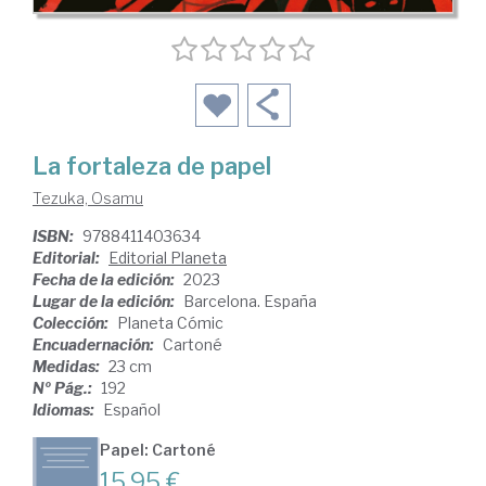
La fortaleza de papel
Tezuka, Osamu
ISBN:
9788411403634
Editorial:
Editorial Planeta
Fecha de la edición:
2023
Lugar de la edición:
Barcelona. España
Colección:
Planeta Cómic
Encuadernación:
Cartoné
Medidas:
23 cm
Nº Pág.:
192
Idiomas:
Español
Papel: Cartoné
15,95 €