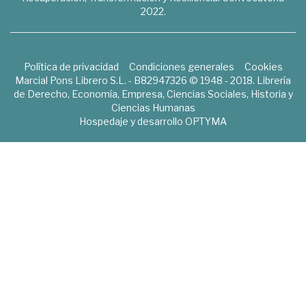
2022.
Política de privacidad
Condiciones generales
Cookies
Marcial Pons Librero S.L. - B82947326 © 1948 - 2018. Librería
de Derecho, Economía, Empresa, Ciencias Sociales, Historia y
Ciencias Humanas
Hospedaje y desarrollo
OPTYMA