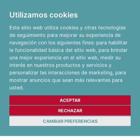
Utilizamos cookies
Este sitio web utiliza cookies y otras tecnologías
de seguimiento para mejorar su experiencia de
navegación con los siguientes fines:
para habilitar
la funcionalidad básica del sitio web
,
para brindar
una mejor experiencia en el sitio web
,
medir su
interés en nuestros productos y servicios y
personalizar las interacciones de marketing
,
para
mostrar anuncios que sean más relevantes para
usted
.
ACEPTAR
RECHAZAR
CAMBIAR PREFERENCIAS