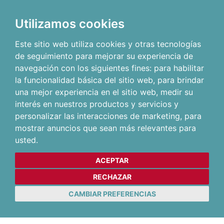
Utilizamos cookies
Este sitio web utiliza cookies y otras tecnologías
de seguimiento para mejorar su experiencia de
navegación con los siguientes fines:
para habilitar
la funcionalidad básica del sitio web
,
para brindar
una mejor experiencia en el sitio web
,
medir su
interés en nuestros productos y servicios y
personalizar las interacciones de marketing
,
para
mostrar anuncios que sean más relevantes para
usted
.
ACEPTAR
RECHAZAR
CAMBIAR PREFERENCIAS