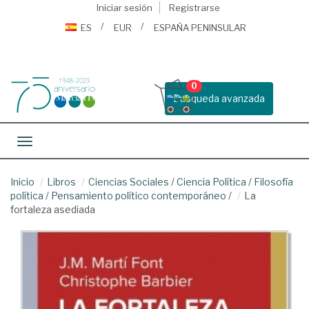
Iniciar sesión
Registrarse
ES
EUR
ESPAÑA PENINSULAR
0
Busqueda avanzada
Toggle navigation
Inicio
Libros
Ciencias Sociales
/
Ciencia Política
/
Filosofía
política
/
Pensamiento político contemporáneo
/
La
fortaleza asediada