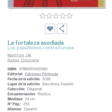
La fortaleza asediada
los populismos contra Europa
Martí Font, J.M.
Barbier, Christophe
ISBN:
9788499426983
Editorial:
Ediciones Península
Fecha de la edición:
2018
Lugar de la edición:
Barcelona. España
Colección:
Diagonal
Encuadernación:
Rústica
Medidas:
24 cm
Nº Pág.:
293
Idiomas:
Español