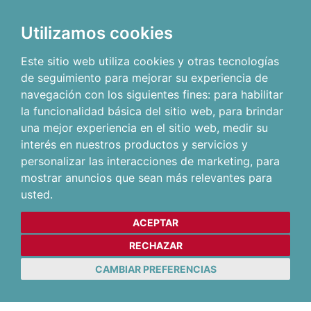
Utilizamos cookies
Este sitio web utiliza cookies y otras tecnologías
de seguimiento para mejorar su experiencia de
navegación con los siguientes fines:
para habilitar
la funcionalidad básica del sitio web
,
para brindar
una mejor experiencia en el sitio web
,
medir su
interés en nuestros productos y servicios y
personalizar las interacciones de marketing
,
para
mostrar anuncios que sean más relevantes para
usted
.
ACEPTAR
RECHAZAR
CAMBIAR PREFERENCIAS