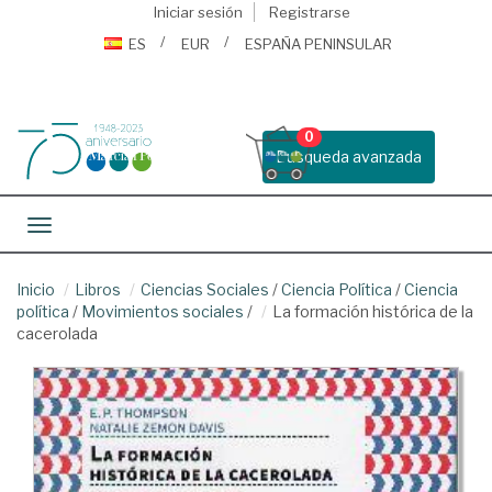
Iniciar sesión
Registrarse
ES
EUR
ESPAÑA PENINSULAR
0
Busqueda avanzada
Toggle navigation
Inicio
Libros
Ciencias Sociales
/
Ciencia Política
/
Ciencia
política
/
Movimientos sociales
/
La formación histórica de la
cacerolada