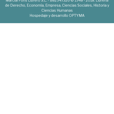
Marcial Pons Librero S.L. - B82947326 © 1948 - 2018. Librería
de Derecho, Economía, Empresa, Ciencias Sociales, Historia y
Ciencias Humanas
Hospedaje y desarrollo
OPTYMA