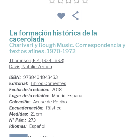
La formación histórica de la
cacerolada
Charivari y Rough Music. Correspondencia y
textos afines. 1970-1972
Thompson, E.P. (1924-1993)
Davis, Natalie Zemon
ISBN:
9788494843433
Editorial:
Libros Corrientes
Fecha de la edición:
2018
Lugar de la edición:
Madrid. España
Colección:
Acuse de Recibo
Encuadernación:
Rústica
Medidas:
21 cm
Nº Pág.:
273
Idiomas:
Español