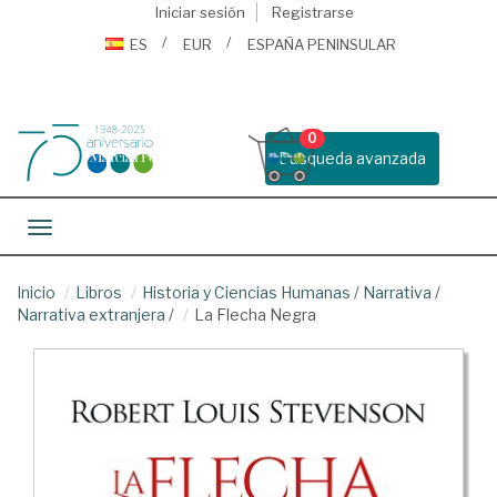
Iniciar sesión
Registrarse
ES
EUR
ESPAÑA PENINSULAR
0
Busqueda avanzada
Toggle navigation
Inicio
Libros
Historia y Ciencias Humanas
/
Narrativa
/
Narrativa extranjera
/
La Flecha Negra