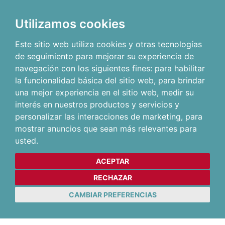
Utilizamos cookies
Este sitio web utiliza cookies y otras tecnologías
de seguimiento para mejorar su experiencia de
navegación con los siguientes fines:
para habilitar
la funcionalidad básica del sitio web
,
para brindar
una mejor experiencia en el sitio web
,
medir su
interés en nuestros productos y servicios y
personalizar las interacciones de marketing
,
para
mostrar anuncios que sean más relevantes para
usted
.
ACEPTAR
RECHAZAR
CAMBIAR PREFERENCIAS