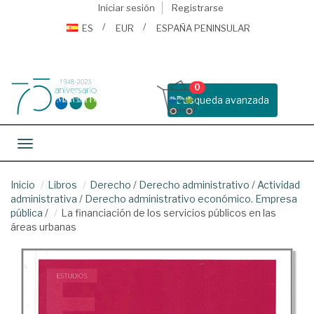
Iniciar sesión
Registrarse
ES
EUR
ESPAÑA PENINSULAR
0
Busqueda avanzada
Toggle navigation
Inicio
Libros
Derecho
/
Derecho administrativo
/
Actividad
administrativa
/
Derecho administrativo económico. Empresa
pública
/
La financiación de los servicios públicos en las
áreas urbanas