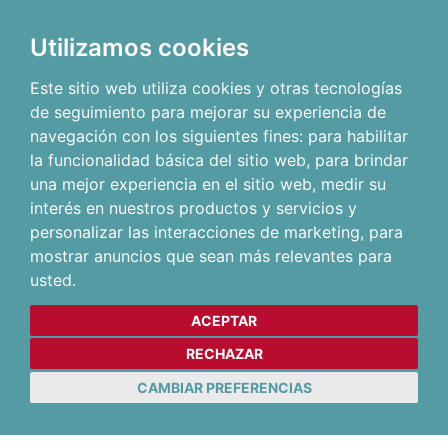
Utilizamos cookies
Este sitio web utiliza cookies y otras tecnologías
de seguimiento para mejorar su experiencia de
navegación con los siguientes fines:
para habilitar
la funcionalidad básica del sitio web
,
para brindar
una mejor experiencia en el sitio web
,
medir su
interés en nuestros productos y servicios y
personalizar las interacciones de marketing
,
para
mostrar anuncios que sean más relevantes para
usted
.
ACEPTAR
RECHAZAR
CAMBIAR PREFERENCIAS