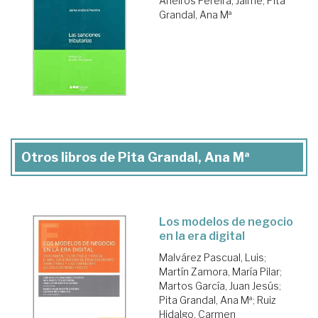
Aneiros Pereira, Jaime
;
Pita
Grandal, Ana Mª
Otros libros de Pita Grandal, Ana Mª
Los modelos de negocio
en la era digital
Malvárez Pascual, Luis
;
Martín Zamora, María Pilar
;
Martos García, Juan Jesús
;
Pita Grandal, Ana Mª
;
Ruiz
Hidalgo, Carmen