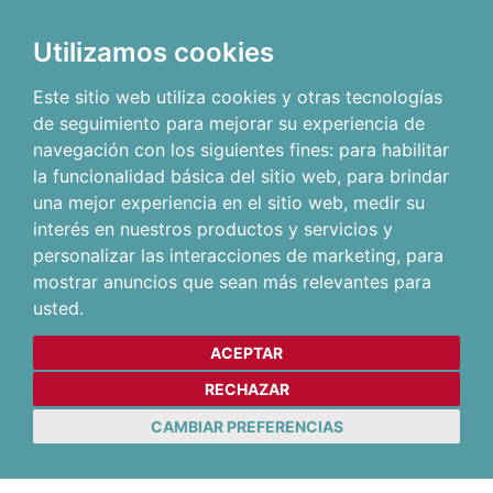
Utilizamos cookies
Este sitio web utiliza cookies y otras tecnologías
de seguimiento para mejorar su experiencia de
navegación con los siguientes fines:
para habilitar
la funcionalidad básica del sitio web
,
para brindar
una mejor experiencia en el sitio web
,
medir su
interés en nuestros productos y servicios y
personalizar las interacciones de marketing
,
para
mostrar anuncios que sean más relevantes para
usted
.
ACEPTAR
RECHAZAR
CAMBIAR PREFERENCIAS