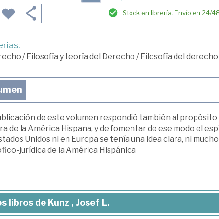
Stock en librería. Envío en 24/4
rias:
recho
/
Filosofía y teoría del Derecho
/
Filosofía del derecho
umen
ublicación de este volumen respondió también al propósito 
ra de la América Hispana, y de fomentar de ese modo el espír
stados Unidos ni en Europa se tenía una idea clara, ni much
ófico-jurídica de la América Hispánica
s libros de Kunz , Josef L.