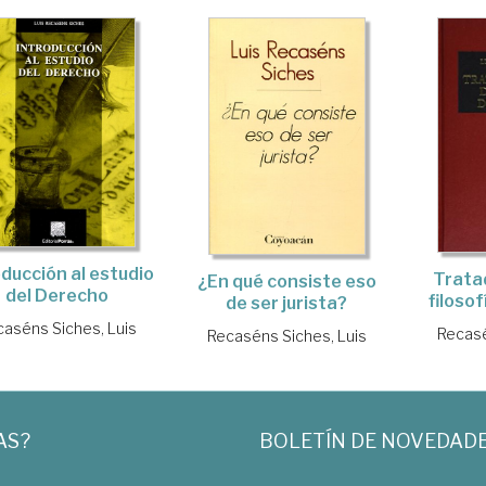
oducción al estudio
Trata
¿En qué consiste eso
del Derecho
filoso
de ser jurista?
aséns Siches, Luis
Recasé
Recaséns Siches, Luis
AS?
BOLETÍN DE NOVEDAD