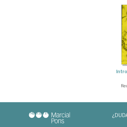
Intr
Rec
¿DUD