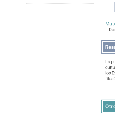
Mate
De
Res
La p
cultu
los E
filos
Otro