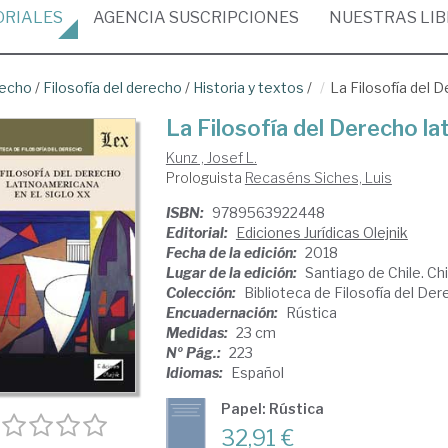
ORIALES
AGENCIA
SUSCRIPCIONES
NUESTRAS
LI
recho
/
Filosofía del derecho
/
Historia y textos
/
La Filosofía del 
La Filosofía del Derecho la
Kunz , Josef L.
Prologuista
Recaséns Siches, Luis
ISBN:
9789563922448
Editorial:
Ediciones Jurídicas Olejnik
Fecha de la edición:
2018
Lugar de la edición:
Santiago de Chile. Chi
Colección:
Biblioteca de Filosofía del De
Encuadernación:
Rústica
Medidas:
23 cm
Nº Pág.:
223
Idiomas:
Español
Papel: Rústica
32,91 €