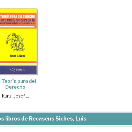
 Teoría pura del
Derecho
Kunz , Josef L.
s libros de Recaséns Siches, Luis