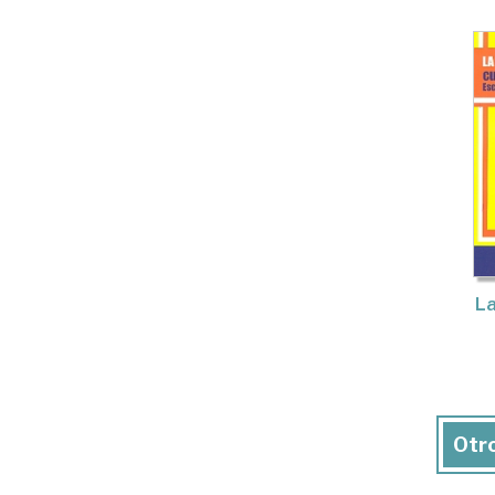
La
Otro