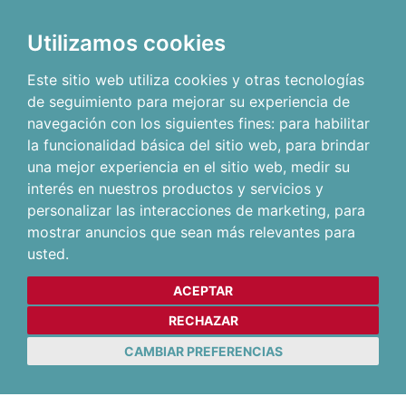
Utilizamos cookies
Este sitio web utiliza cookies y otras tecnologías
de seguimiento para mejorar su experiencia de
navegación con los siguientes fines:
para habilitar
la funcionalidad básica del sitio web
,
para brindar
una mejor experiencia en el sitio web
,
medir su
interés en nuestros productos y servicios y
personalizar las interacciones de marketing
,
para
mostrar anuncios que sean más relevantes para
usted
.
ACEPTAR
RECHAZAR
CAMBIAR PREFERENCIAS