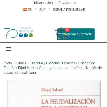
Iniciar sesión
Registrarse
ES
EUR
ESPAÑA PENINSULAR
0
Busqueda avanzada
Toggle navigation
Inicio
Libros
Historia y Ciencias Humanas
/
Historia de
España
/
Edad Media
/
Obras generales
/
La feudalización de
la sociedad catalana