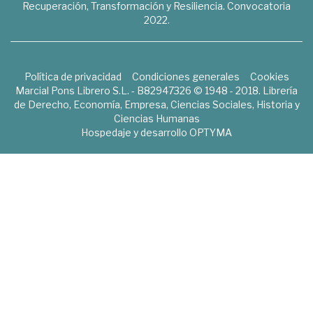
Recuperación, Transformación y Resiliencia. Convocatoria
2022.
Política de privacidad
Condiciones generales
Cookies
Marcial Pons Librero S.L. - B82947326 © 1948 - 2018. Librería
de Derecho, Economía, Empresa, Ciencias Sociales, Historia y
Ciencias Humanas
Hospedaje y desarrollo
OPTYMA