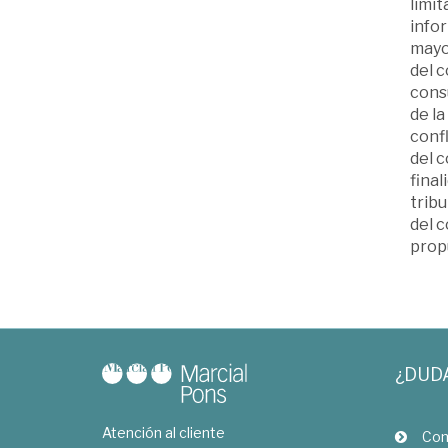
limit
infor
mayor
del c
consu
de la
confl
del c
final
trib
del c
prop
¿DUD
Atención al cliente
Com