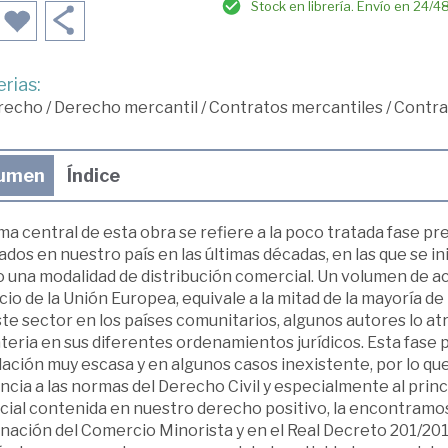
Stock en librería. Envío en 24/4
rias:
recho
/
Derecho mercantil
/
Contratos mercantiles
/
Contrat
umen
Índice
ma central de esta obra se refiere a la poco tratada fase p
zados en nuestro país en las últimas décadas, en las que se in
 una modalidad de distribución comercial. Un volumen de ac
io de la Unión Europea, equivale a la mitad de la mayoría de 
te sector en los países comunitarios, algunos autores lo at
teria en sus diferentes ordenamientos jurídicos. Esta fase 
ación muy escasa y en algunos casos inexistente, por lo que
ncia a las normas del Derecho Civil y especialmente al princ
ial contenida en nuestro derecho positivo, la encontramos e
nación del Comercio Minorista y en el Real Decreto 201/201