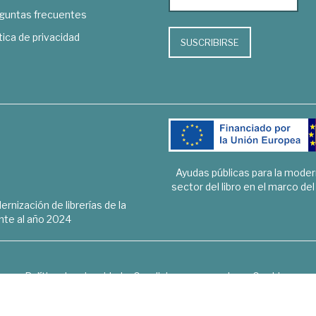
guntas frecuentes
tica de privacidad
SUSCRIBIRSE
Ayudas públicas para la mode
sector del libro en el marco de
rnización de librerías de la
te al año 2024
Política de privacidad
Condiciones generales
Cookies
6 © 1948 - 2018. Librería de Derecho, Economía, Empresa, Ciencias 
Hospedaje y desarrollo
OPTYMA