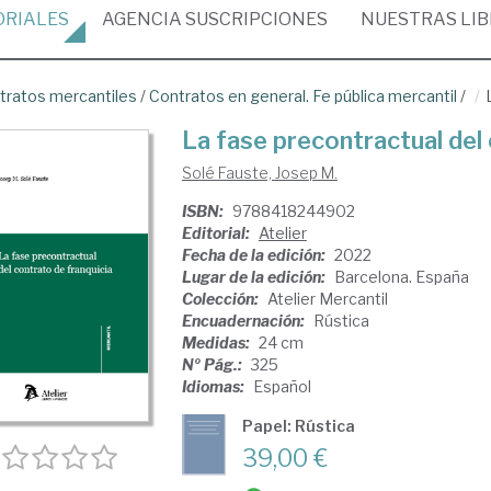
ORIALES
AGENCIA
SUSCRIPCIONES
NUESTRAS
LI
tratos mercantiles
/
Contratos en general. Fe pública mercantil
/
La fase precontractual del 
Solé Fauste, Josep M.
ISBN:
9788418244902
Editorial:
Atelier
Fecha de la edición:
2022
Lugar de la edición:
Barcelona. España
Colección:
Atelier Mercantil
Encuadernación:
Rústica
Medidas:
24 cm
Nº Pág.:
325
Idiomas:
Español
Papel: Rústica
39,00 €