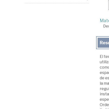
Mate
De
Res
El te
utili
como
espac
de es
la ma
regul
insta
espec
Orde