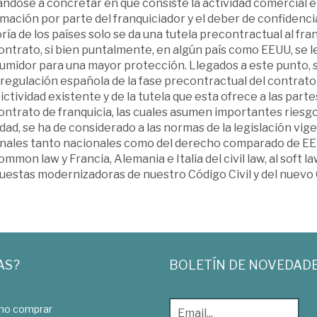
ándose a concretar en que consiste la actividad comercial e
mación por parte del franquiciador y el deber de confidencia
ía de los países solo se da una tutela precontractual al fra
ontrato, si bien puntalmente, en algún país como EEUU, se le 
midor para una mayor protección. Llegados a este punto, su
 regulación española de la fase precontractual del contrato d
ictividad existente y de la tutela que esta ofrece a las part
ontrato de franquicia, las cuales asumen importantes riesg
idad, se ha de considerado a las normas de la legislación vigen
unales tanto nacionales como del derecho comparado de E
ommon law y Francia, Alemania e Italia del civil law, al soft l
uestas modernizadoras de nuestro Código Civil y del nuevo 
AS?
BOLETÍN DE NOVEDAD
o comprar